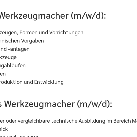
s Werkzeugmacher (m/w/d):
kzeugen, Formen und Vorrichtungen
hnischen Vorgaben
nd -anlagen
rkzeuge
ugabläufen
sen
roduktion und Entwicklung
als Werkzeugmacher (m/w/d):
 oder vergleichbare technische Ausbildung im Bereich M
hick
en und -anlagen