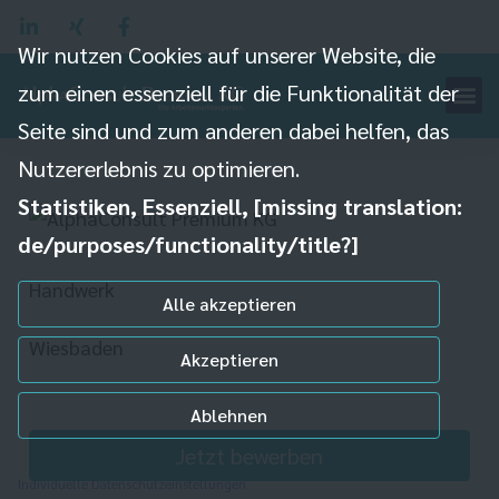
Wir nutzen Cookies auf unserer Website, die
Straßenreiniger (m/w/d)
zum einen essenziell für die Funktionalität der
für die städtische
Seite sind und zum anderen dabei helfen, das
Müllabfuhr
Nutzererlebnis zu optimieren.
Statistiken, Essenziell, [missing translation:
de/purposes/functionality/title?]
Handwerk
Alle akzeptieren
Wiesbaden
Akzeptieren
Ablehnen
Jetzt bewerben
Individuelle Datenschutzeinstellungen