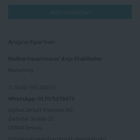
Jetzt bewerben
Ansprechpartner
Nadine Hauptmann/ Anja Stahlheber
Recruiting
T: 0340/ 66143010
WhatsApp: 0170/5378473
AlphaConsult Premium KG
Zerbster Straße 32
06844 Dessau
info.dessau@alphaconsult-premium.org