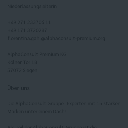
Niederlassungsleiterin
+49 271 233706 11
+49 171 3720287
florentina.gahl@alphaconsult-premium.org
AlphaConsult Premium KG
Kölner Tor 18
57072 Siegen
Über uns
Die AlphaConsult Gruppe- Experten mit 15 starken
Marken unter einem Dach!
Als Teil der AlphaConsult-Gruppe ist die