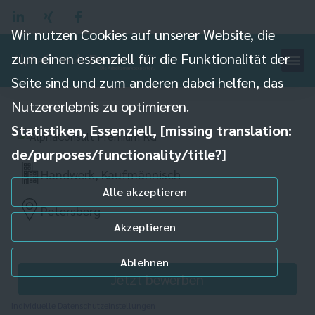
Praxismitarbeiterin
(m/w/d) mit
Wir nutzen Cookies auf unserer Website, die
zum einen essenziell für die Funktionalität der
kaufmännischem
Seite sind und zum anderen dabei helfen, das
Schwerpunkt
Nutzererlebnis zu optimieren.
Statistiken, Essenziell, [missing translation:
de/purposes/functionality/title?]
Handwerk, Kaufmännisch
Alle akzeptieren
Petersberg
Akzeptieren
Ablehnen
Jetzt bewerben
Individuelle Datenschutzeinstellungen