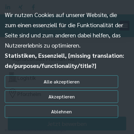
Wir nutzen Cookies auf unserer Website, die
Mitarbeiter für den
zum einen essenziell für die Funktionalität der
Warenein- und ausgang
Seite sind und zum anderen dabei helfen, das
(m/w/d)
Nutzererlebnis zu optimieren.
Statistiken, Essenziell, [missing translation:
de/purposes/functionality/title?]
Logistik
Alle akzeptieren
Pforzheim
Akzeptieren
Ablehnen
Jetzt bewerben
Individuelle Datenschutzeinstellungen