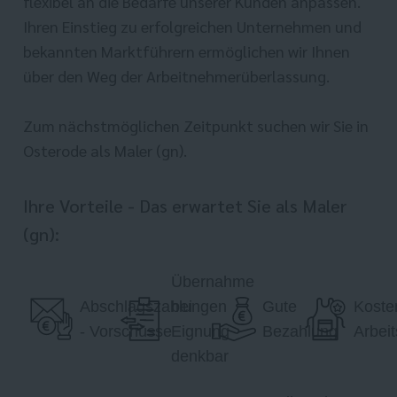
flexibel an die Bedarfe unserer Kunden anpassen.
Ihren Einstieg zu erfolgreichen Unternehmen und
bekannten Marktführern ermöglichen wir Ihnen
über den Weg der Arbeitnehmerüberlassung.
Zum nächstmöglichen Zeitpunkt suchen wir Sie in
Osterode als Maler (gn).
Ihre Vorteile - Das erwartet Sie als Maler
(gn):
Übernahme
Abschlagszahlungen
bei
Gute
Koste
- Vorschüsse
Eignung
Bezahlung
Arbei
denkbar