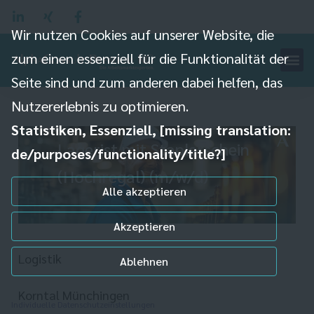
Wir nutzen Cookies auf unserer Website, die
zum einen essenziell für die Funktionalität der
Seite sind und zum anderen dabei helfen, das
Nutzererlebnis zu optimieren.
Statistiken, Essenziell, [missing translation:
Lagerist mit Staplerschein
de/purposes/functionality/title?]
(Hochregal) (m/w/d)
Alle akzeptieren
Akzeptieren
Logistik
Ablehnen
Korntal Münchingen
Individuelle Datenschutzeinstellungen