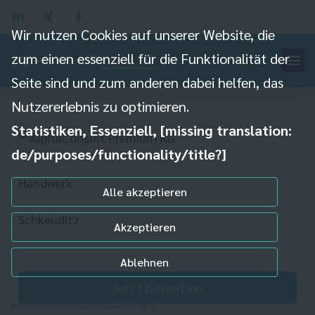
Konstruktionsmechaniker
Wir nutzen Cookies auf unserer Website, die
(m/w/d) mit
zum einen essenziell für die Funktionalität der
Schweißertätigkeiten ab
Seite sind und zum anderen dabei helfen, das
17,65€/h
Nutzererlebnis zu optimieren.
Statistiken, Essenziell, [missing translation:
de/purposes/functionality/title?]
Handwerk
Alle akzeptieren
Schkeuditz
Akzeptieren
Ablehnen
Jetzt bewerben
Individuelle Datenschutzeinstellungen