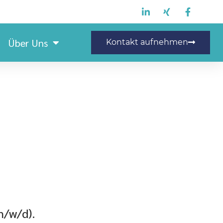
Über Uns
Kontakt aufnehmen
nior Einkäufer (m/w/d)
m/w/d).