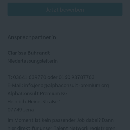
Jetzt bewerben
Ansprechpartnerin
Clarissa Buhrandt
Niederlassungsleiterin
T: 03641 639770 oder 0160 93787763
E-Mail: info.jena@alphaconsult-premium.org
AlphaConsult Premium KG
Heinrich-Heine-Straße 1
07749 Jena
Im Moment ist kein passender Job dabei? Dann
hier direkt
für unser Talent Network registrieren.