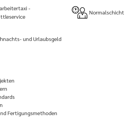
arbeitertaxi -
Normalschicht
ttleservice
hnachts- und Urlaubsgeld
jekten
ern
andards
en
 und Fertigungsmethoden