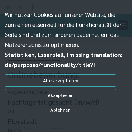
Wir nutzen Cookies auf unserer Website, die
zum einen essenziell für die Funktionalität der
Seite sind und zum anderen dabei helfen, das
Nutzererlebnis zu optimieren.
Statistiken, Essenziell, [missing translation:
Zurück zur Stellenanzeige
de/purposes/functionality/title?]
Onlinebewerbung:
Alle akzeptieren
Ausgewählte Stelle
Akzeptieren
Fachlagerist gesucht (m/w/d)
Ablehnen
Ort
Florstadt
Individuelle Datenschutzeinstellungen
Datum