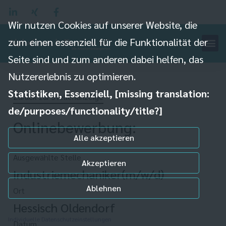
Wir nutzen Cookies auf unserer Website, die
zum einen essenziell für die Funktionalität der
Seite sind und zum anderen dabei helfen, das
Nutzererlebnis zu optimieren.
Statistiken, Essenziell, [missing translation:
Zurück zur Stellenanzeige
de/purposes/functionality/title?]
Onlinebewerbung:
Alle akzeptieren
Ausgewählte Stelle
Akzeptieren
Industriemechaniker(m/w/d)
Ablehnen
Ort
Hessisch Oldendorf
Individuelle Datenschutzeinstellungen
Datum