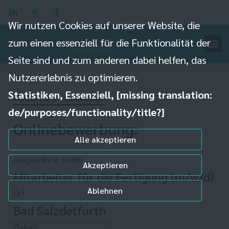
Wir nutzen Cookies auf unserer Website, die
zum einen essenziell für die Funktionalität der
Seite sind und zum anderen dabei helfen, das
Nutzererlebnis zu optimieren.
Statistiken, Essenziell, [missing translation:
Zurück zur Stellenanzeige
de/purposes/functionality/title?]
Onlinebewerbung:
Alle akzeptieren
Ausgewählte Stelle
Akzeptieren
Mitarbeiter für die Fertigung (m/w/d)
Ablehnen
Ort
Bad Salzdetfurth
Individuelle Datenschutzeinstellungen
Datum