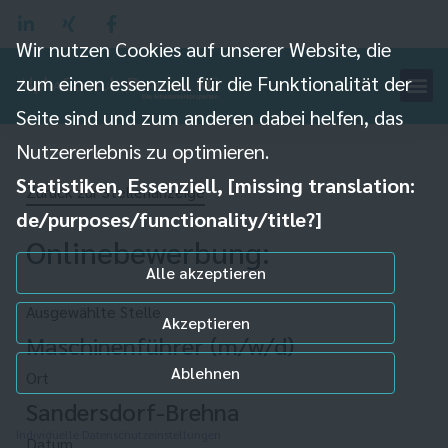
Wir nutzen Cookies auf unserer Website, die
zum einen essenziell für die Funktionalität der
Seite sind und zum anderen dabei helfen, das
Nutzererlebnis zu optimieren.
Statistiken, Essenziell, [missing translation:
Zurück zur Stellenanzeige
de/purposes/functionality/title?]
Onlinebewerbung:
Alle akzeptieren
Ausgewählte Stelle
Akzeptieren
Maschinenführer (m/w/d)
Ablehnen
Ort
Sandersdorf-Brehna
Individuelle Datenschutzeinstellungen
Datum