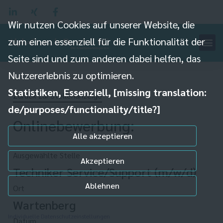
Wir nutzen Cookies auf unserer Website, die
zum einen essenziell für die Funktionalität der
Seite sind und zum anderen dabei helfen, das
Nutzererlebnis zu optimieren.
Statistiken, Essenziell, [missing translation:
Zurück zur Stellenanzeige
de/purposes/functionality/title?]
Onlinebewerbung:
Alle akzeptieren
Ausgewählte Stelle
Akzeptieren
Techniker Service/Support (m/w/d)
Ablehnen
Ort
Wartenberg
Individuelle Datenschutzeinstellungen
Datum